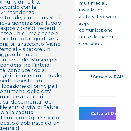
mune di Feltre,
multimediali,
accordo con la
installazioni
vrintendenza
audio video, web
rritoriale, è un museo di
ova generazione, luogo
app,
 esposizione di reperti
comunicazione
esso unici, ma anche e
museale indoor
prattutto luogo dove la
oria si fa racconto. Viene
e outdoor.
ferto al visitatore un
aggio che inizia
l’interno del Museo per
pandersi nell’intera
ttà, conducendo ai
oghi di rinvenimento dei
"Servizio RAI"
perti esposti o di
llocazione di principali
numenti della città
mana e ancor prima
tica, documentando
lle anni di vita di Feltre,
no alla caduta
Cultural Design
ll’Impero. Ogni reperto
posto è abbinato ad un
stema di