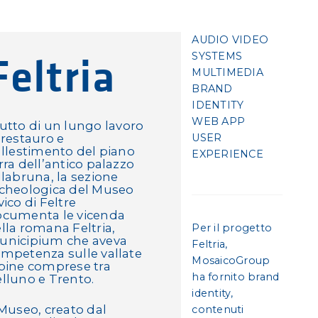
AUDIO VIDEO
Feltria
SYSTEMS
MULTIMEDIA
BRAND
IDENTITY
WEB APP
utto di un lungo lavoro
 restauro e
USER
allestimento del piano
EXPERIENCE
rra dell’antico palazzo
llabruna, la sezione
cheologica del Museo
vico di Feltre
cumenta le vicenda
lla romana Feltria,
Per il progetto
unicipium che aveva
Feltria,
mpetenza sulle vallate
MosaicoGroup
pine comprese tra
ha fornito brand
lluno e Trento.
identity,
 Museo, creato dal
contenuti