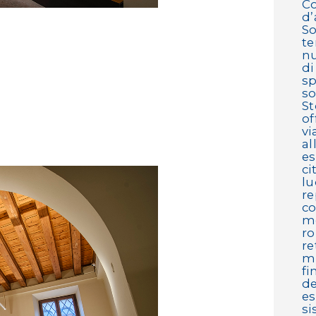
Co
d’
So
te
nu
di
sp
so
St
of
vi
al
es
ci
lu
re
co
mo
ro
re
mi
fi
de
es
si