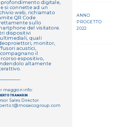
profondimento digitale,
e si connette ad un
chivio web, richiamato
ANNO
amite QR Code
PROGETTO
rettamente sullo
artphone del visitatore.
2022
tri dispositivi
ltimediali, quali
deoproiettori, monitor,
ffusori acustici,
ccompagnano il
rcorso espositivo,
endendolo altamente
terattivo.
_________
r maggiori info:
BERTO TRAMARIN
nior Sales Director
berto.t@mosaicogroup.com