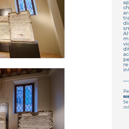
ap
ch
ar
tr
di
sm
Al
mu
vi
di
a
pe
r
in
__
Pe
RO
Se
ro