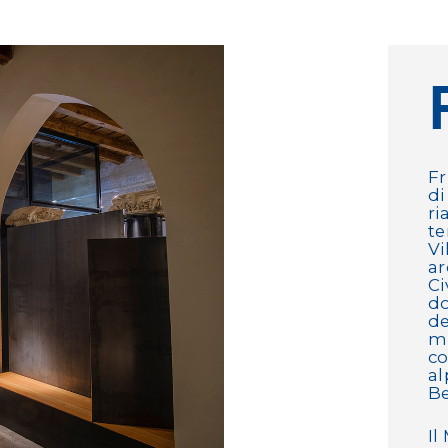
Fr
di
ri
te
Vi
ar
Ci
do
de
m
co
al
Be
Il